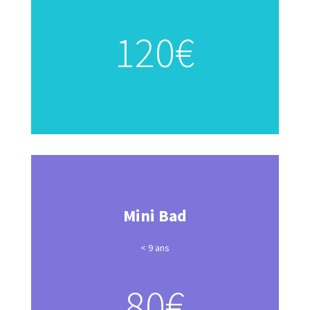
120€
Mini Bad
< 9 ans
80€