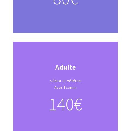
Adulte
Sénior et Vétéran
Avec licence
140€